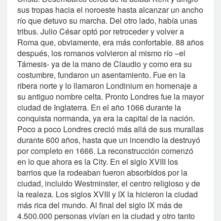
sus tropas hacia el noroeste hasta alcanzar un ancho
río que detuvo su marcha. Del otro lado, había unas
tribus. Julio César optó por retroceder y volver a
Roma que, obviamente, era más confortable. 88 años
después, los romanos volvieron al mismo río –el
Támesis- ya de la mano de Claudio y como era su
costumbre, fundaron un asentamiento. Fue en la
ribera norte y lo llamaron Londinium en homenaje a
su antiguo nombre celta. Pronto Londres fue la mayor
ciudad de Inglaterra. En el año 1066 durante la
conquista normanda, ya era la capital de la nación.
Poco a poco Londres creció más allá de sus murallas
durante 600 años, hasta que un incendio la destruyó
por completo en 1666. La reconstrucción comenzó
en lo que ahora es la City. En el siglo XVIII los
barrios que la rodeaban fueron absorbidos por la
ciudad, incluido Westminster, el centro religioso y de
la realeza. Los siglos XVIII y IX la hicieron la ciudad
más rica del mundo. Al final del siglo IX más de
4.500.000 personas vivían en la ciudad y otro tanto